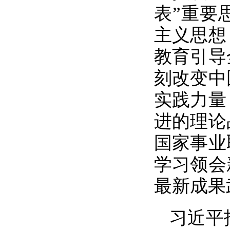
表”重要
主义思想
教育引导
刻改变中
实践力量
进的理论
国家事业
学习领会
最新成果
习近平