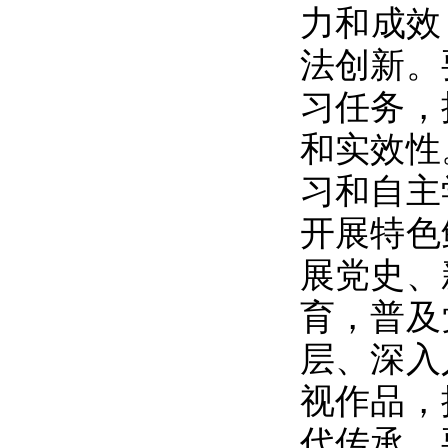
力和成效
法创新。
习任务，
和实效性
习和自主
开展特色
展党史、
育，普及
层、深入
视作品，
代传承。