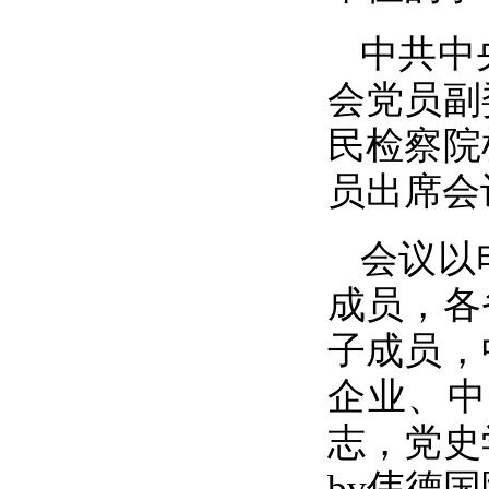
中共中
会党员副
民检察院
员出席会
会议以
成员，各
子成员，
企业、中
志，党史
bv伟德国