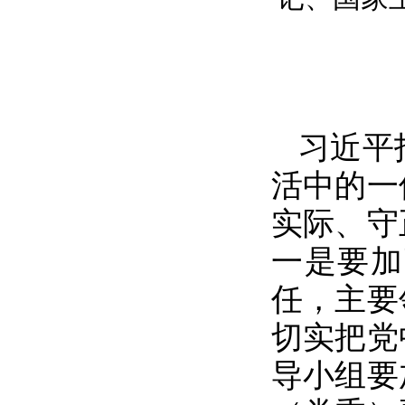
习近平
活中的一
实际、守
一是要加
任，主要
切实把党
导小组要