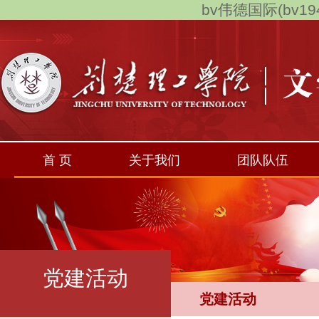
bv伟德国际(bv194
首 页
关于我们
团队队伍
党建活动
党建活动