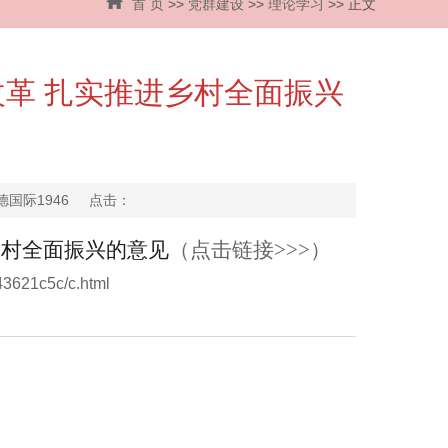
首 页
>>
党群建设
>>
理论学习
>> 正文
改革 扎实推进乡村全面振兴
伟德国际1946 点击：
乡村全面振兴的意见
（点击链接>>>）
43621c5c/c.html