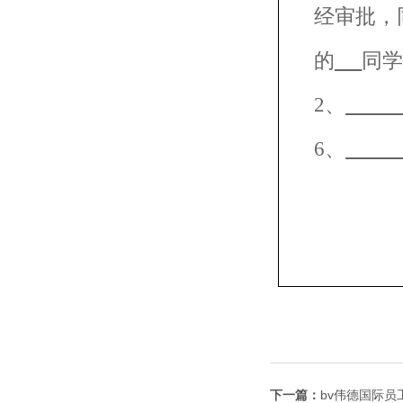
经审批，
的
同
2
、
6
、
下一篇：
bv伟德国际员