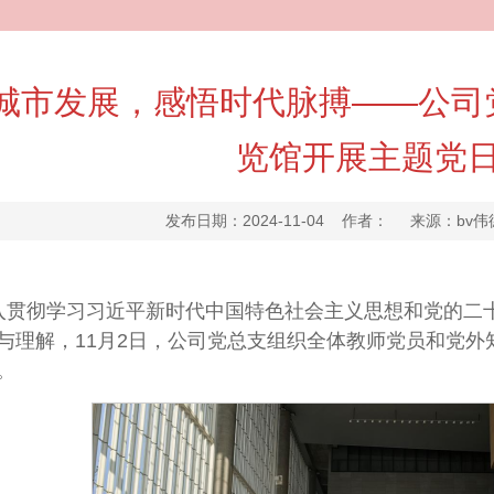
城市发展，感悟时代脉搏——公司
览馆开展主题党
发布日期：2024-11-04 作者： 来源：bv
入贯彻学习习近平新时代中国特色社会主义思想和党的二
与理解，11月2日，公司党总支组织全体教师党员和党
。