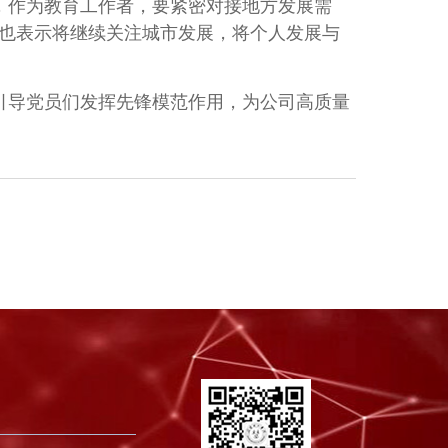
，作为教育工作者，要紧密对接地方发展需
也表示将继续关注城市发展，将个人发展与
引导党员们发挥先锋模范作用，为公司高质量