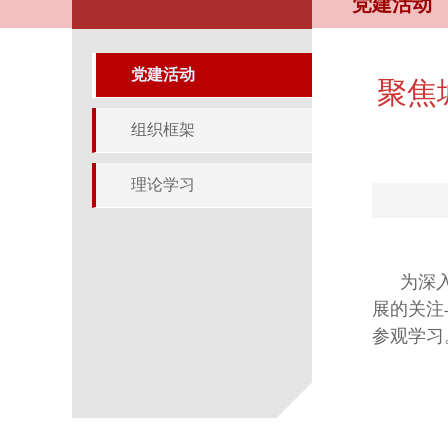
党建活动
党建活动
聚焦
组织框架
理论学习
为深
展的关注
参观学习