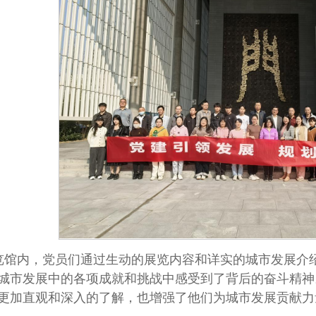
览馆内，党员们通过生动的展览内容和详实的城市发展介
城市发展中的各项成就和挑战中感受到了背后的奋斗精神
更加直观和深入的了解，也增强了他们为城市发展贡献力