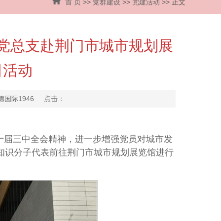
首 页
>>
党群建设
>>
党建活动
>> 正文
党总支赴荆门市城市规划展
日活动
伟德国际1946 点击：
十届三中全会精神，进一步增强党员对城市发
外知识分子代表前往荆门市城市规划展览馆进行