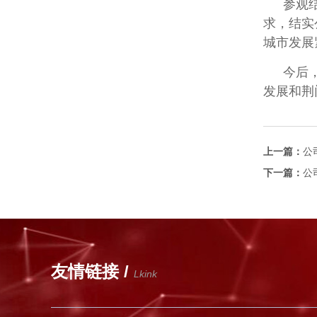
参观
求，结实
城市发展
今后
发展和荆
上一篇：
公
下一篇：
公
友情链接 /
Lkink