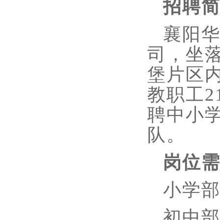
招聘
襄阳
司，坐
堡片区
教职工2
聘中小
队。
岗位
小学
初中