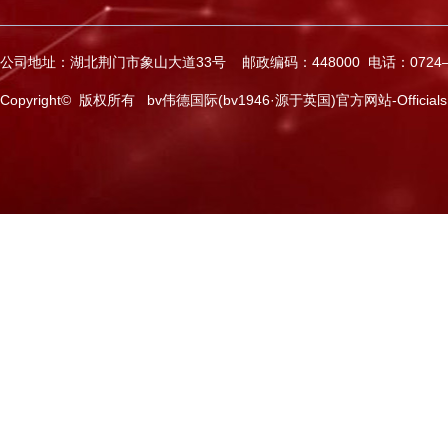
公司地址：湖北荆门市象山大道33号 邮政编码：448000 电话：0724—2
Copyright© 版权所有 bv伟德国际(bv1946·源于英国)官方网站-Officials Web