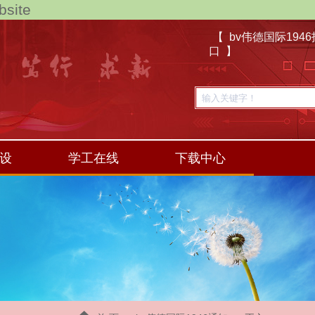
site
【 bv伟德国际194
口 】
设
学工在线
下载中心