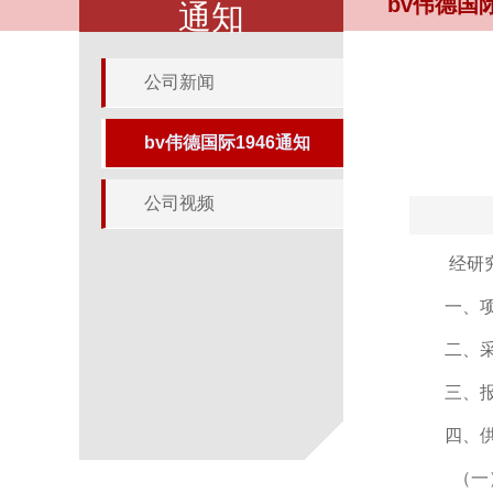
bv伟德国际
通知
公司新闻
bv伟德国际1946通知
公司视频
经研
一
、
二
、
三、
四、
（
一