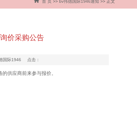
首 页
>>
bv伟德国际1946通知
>> 正文
目询价采购公告
伟德国际1946 点击：
格的供应商前来参与报价。