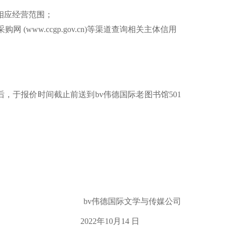
相应经营范围；
采购网
(www.ccgp.gov.cn)
等渠道查询相关主体信用
，于报价时间截止前送到bv伟德国际
老图书馆
501
bv伟德国际
文学与传媒
公司
022
年
10
月
14
日