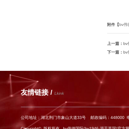
附件【
bv伟
上一篇：
b
下一篇：
b
友情链接 /
Lkink
公司地址：湖北荆门市象山大道33号 邮政编码：448000 电话：
Copyright© 版权所有 bv伟德国际(bv1946·源于英国)官方网站-Offi