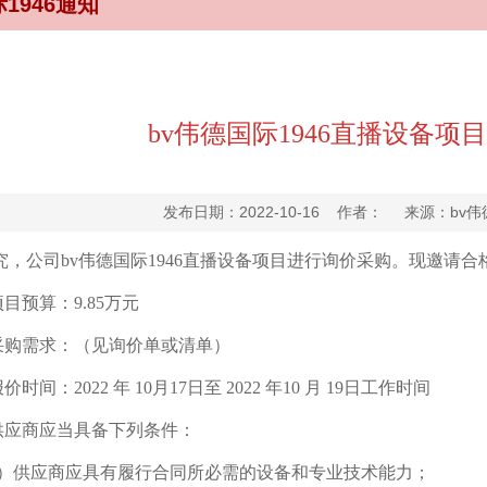
1946通知
bv伟德国际1946直播设备项
发布日期：2022-10-16 作者： 来源：bv
究，公司
bv伟德国际1946直播设备
项目进行询价采购。现邀请合
项目预算：
9.85万
元
采购需求：
（见询价单或清单）
报价时间：
2022
年
10
月
17
日至
2022
年
10
月
19
日工作时间
供应商应当具备下列条件：
）
供应商应
具有履行合同所必需的设备和专业技术能力
；