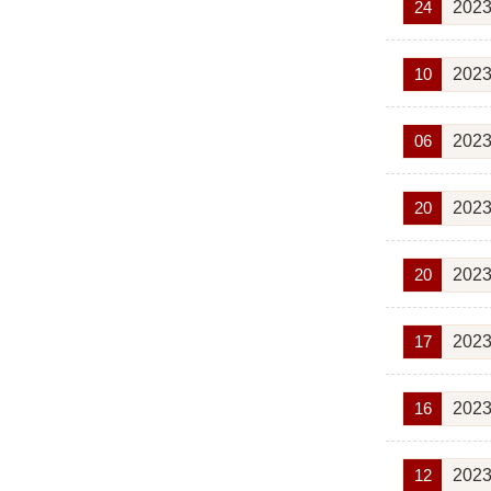
24
2023
10
2023
06
2023
20
2023
20
2023
17
2023
16
2023
12
2023