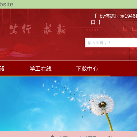
site
【 bv伟德国际194
口 】
设
学工在线
下载中心